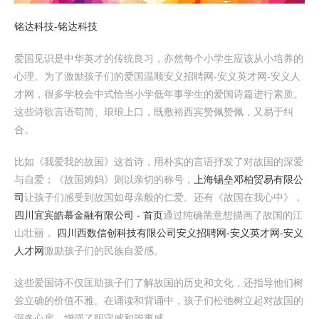
铭达科技-铭达科技
爱国见识是中华英才的传统良习，亦然每个小学生应该从小培养的
心理。为了激励孩子们的爱国温顺安义招聘网-安义英才网-安义人
才网，很多学校会中式恰当小学低年事学生的爱国诗篇进行素质。
这些诗歌言语苟简、琅琅上口，既敷裕西宾赞佩赞佩，又易于纠
合。
比如《我爱我的故国》这首诗，用朴实的言语抒发了对故国的深爱
与自爱；《故国姆妈》则以亲切的称号，
上海锡垒邓柏贸易有限公
司
让孩子们感受到故国如母亲般的仁爱。还有《故国在我心中》，
四川宜宾皓慕金融有限公司 - 首页
通过纯确凿意想描画了故国的江
山壮丽，
四川西数信创科技有限公司
安义招聘网-安义英才网-安义
人才网
激励孩子们的民族自爱感。
这些爱国诗不仅匡助孩子们了解故国的历史和文化，还指导他们树
耸立确的价值不雅。在诵读和背诵中，孩子们松弛树立起对故国的
深多心扉，增强了职守感和管事感。