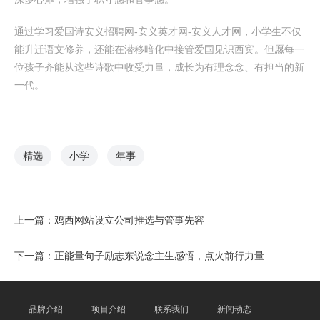
通过学习爱国诗安义招聘网-安义英才网-安义人才网，小学生不仅
能升迁语文修养，还能在潜移暗化中接管爱国见识西宾。但愿每一
位孩子齐能从这些诗歌中收受力量，成长为有理念念、有担当的新
一代。
精选
小学
年事
上一篇：
鸡西网站设立公司推选与管事先容
下一篇：
正能量句子励志东说念主生感悟，点火前行力量
品牌介绍
项目介绍
联系我们
新闻动态